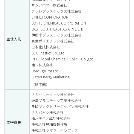
サンアロマー株式会社
クラレプラスチックス株式会社
CHIMEI CORPORATION
LOTTE CHEMICAL CORPORATION
BASF SOUTH EAST ASIA PTE LTD
伊藤忠プラスチックス株式会社
主仕入先
京葉ポリエチレン株式会社
日本化成株式会社
SCG Plastics Co.,Ltd.
PTT Global Chemical Public Co.,Ltd.
東レ株式会社
Borouge Pte Ltd
QatarEnergy Marketing
（順不同）
ナガセルータック株式会社
岐阜プラスチック工業株式会社
象印ファクトリージャパン株式会社
ナカバヤシ株式会社
積水テクノ成型株式会社
主得意先
株式会社島精機製作所
株式会社シマファインプレス