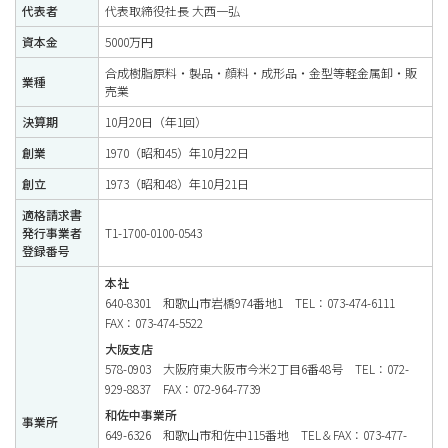
代表者
代表取締役社長 大西一弘
サイトマップ
資本金
5000万円
合成樹脂原料・製品・顔料・成形品・金型等軽金属卸・販
業種
売業
決算期
10月20日（年1回）
創業
1970（昭和45）年10月22日
創立
1973（昭和48）年10月21日
適格請求書
発行事業者
T1-1700-0100-0543
登録番号
本社
640-8301 和歌山市岩橋974番地1 TEL：073-474-6111
FAX：073-474-5522
大阪支店
578-0903 大阪府東大阪市今米2丁目6番48号 TEL：072-
929-8837 FAX：072-964-7739
和佐中事業所
事業所
649-6326 和歌山市和佐中115番地 TEL＆FAX：073-477-