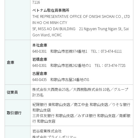
7116
ベトナム駐在員事務所
THE REPRESENTATIVE OFFICE OF ONISHI SHOKAI CO., LTD
IN HO CHI MINH CITY
5F, MISS AO DAI BUILDING 21 Nguyen Trung Ngan St, Sai
Gon Ward, HCMC
本社倉庫
640-8301 和歌山市岩橋974番地1 TEL：073-474-6111
岩橋倉庫
倉庫
640-8301 和歌山市岩橋262番地の1 TEL：073-474-7728
古屋倉庫
640-8435 和歌山市古屋24番地の8
株式会社大西商会25名／大西樹脂株式会社10名／グループ
従業員
計35名
紀陽銀行 東和歌山支店／商工中金 和歌山支店／りそな銀行
和歌山支店
取引銀行
三井住友銀行 和歌山支店／みずほ銀行 和歌山支店／南都銀
行 和歌山支店
岩谷産業株式会社
株式会社プライムポリマー