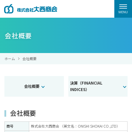
ホーム
MENU
取扱原材料検索
会社概要
製品制作
金型制作
ホーム
会社概要
事例紹介
採用情報
決算（FINANCIAL
会社概要
INDICES）
事業所紹介
会社案内
会社概要
商号
株式会社大西商会 （英文名：ONISHI SHOKAI CO.,LTD）
プライバシーポリシー